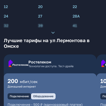
12
20
22
24
27
28А
32
39
41
Лучшие тарифы на ул Лермонтова в
Омске
Ростелеком
Технологии доступа. Тест-драйв
200
1
мбит/сек
Домашний интернет
Дом
Подключение
Оборудование
По
Подключение
-
500 ₽ (единоразовый платеж)
По