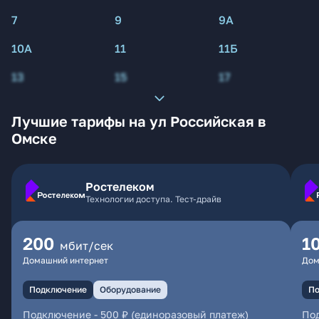
7
9
9А
10А
11
11Б
13
15
17
Лучшие тарифы на ул Российская в
Омске
Ростелеком
Технологии доступа. Тест-драйв
200
1
мбит/сек
Домашний интернет
Дом
Подключение
Оборудование
По
Подключение
-
500 ₽ (единоразовый платеж)
По