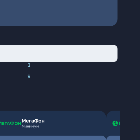
3
9
МегаФон
Минимум