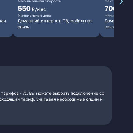
Максимальная скорость
Максимальная 
550
700
₽/мес
₽/мес
Минимальная цена
Минимальная ц
ная
Домашний интернет, ТВ, мобильная
Домашний инт
связь
связь
 тарифов - 71. Вы можете выбрать подключение со
подходящий тариф, учитывая необходимые опции и