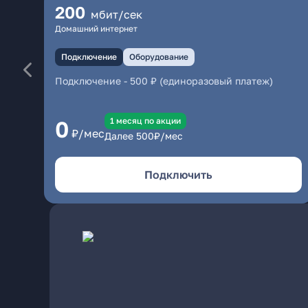
200
мбит/сек
Домашний интернет
Подключение
Оборудование
Подключение
-
500 ₽ (единоразовый платеж)
1 месяц по акции
0
₽/мес
Далее
500
₽/мес
Подключить