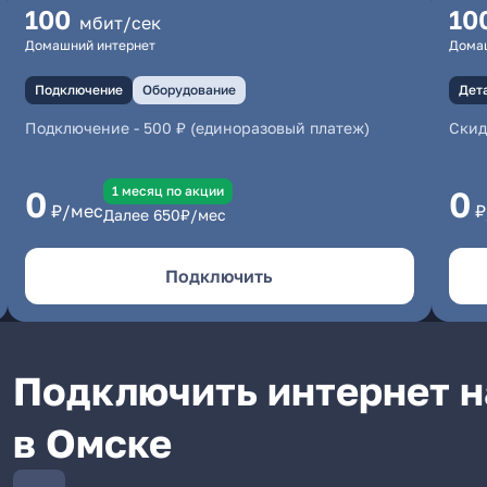
100
10
мбит/сек
Домашний интернет
Дома
Подключение
Оборудование
Дет
Подключение
-
500 ₽ (единоразовый платеж)
Скид
1 месяц по акции
0
0
₽/мес
₽
Далее
650
₽/мес
Подключить
Подключить интернет н
в Омске