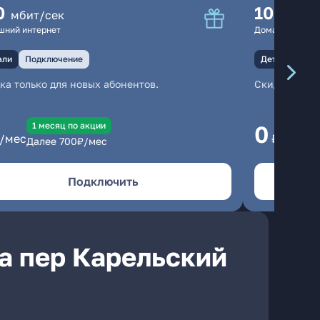
0
100
мбит/сек
мбит
шний интернет
Домашний инте
али
Подключение
Детали
Под
ка только для новых абонентов.
Скидка тольк
1 месяц по акции
1
0
/мес
₽/мес
Далее
700
₽/мес
Да
Подключить
а пер Карельский