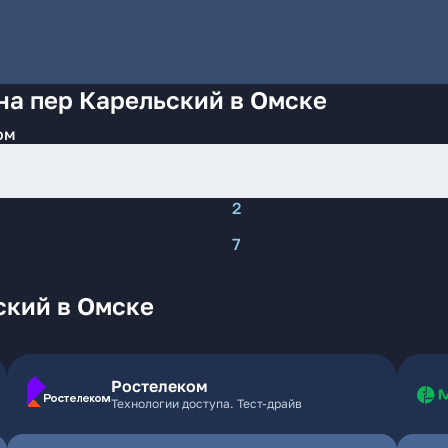
на пер Карельский в Омске
ом
2
7
ский в Омске
Ростелеком
Технологии доступа. Тест-драйв