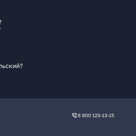
?
?
льский?
8 800 123-13-15