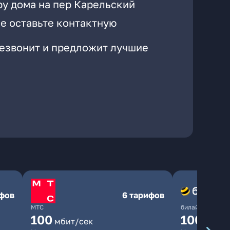
ру дома на пер Карельский
е оставьте контактную
резвонит и предложит лучшие
ифов
6 тарифов
МТС
билайн
100
1000
мбит/сек
мби