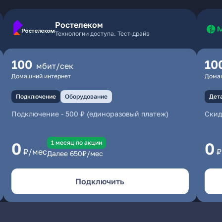
Ростелеком
Технологии доступа. Тест-драйв
100
10
мбит/сек
Домашний интернет
Дома
Подключение
Оборудование
Дет
Подключение
-
500 ₽ (единоразовый платеж)
Скид
1 месяц по акции
0
0
₽/мес
₽
Далее
650
₽/мес
Подключить