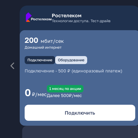
Ростелеком
Технологии доступа. Тест-драйв
200
мбит/сек
Домашний интернет
Подключение
Оборудование
Подключение
-
500 ₽ (единоразовый платеж)
1 месяц по акции
0
₽/мес
Далее
500
₽/мес
Подключить