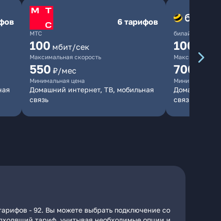
ифов
6 тарифов
МТС
билайн
100
1000
мбит/сек
мби
Максимальная скорость
Максимальная 
550
700
₽/мес
₽/мес
Минимальная цена
Минимальная ц
ная
Домашний интернет, ТВ, мобильная
Домашний инт
связь
связь
тарифов - 92. Вы можете выбрать подключение со
подходящий тариф, учитывая необходимые опции и