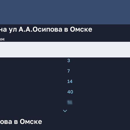
на ул А.А.Осипова в Омске
ом
3
7
14
40
51
ова в Омске