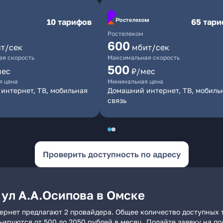
10 тарифов
65 тар
Ростелеком
600
т/сек
мбит/сек
я скорость
Максимальная скорость
500
мес
₽/мес
я цена
Минимальная цена
интернет, ТВ, мобильная
Домашний интернет, ТВ, мобиль
связь
Проверить доступность по адресу
 ул А.А.Осипова в Омске
тернет предлагают 2 провайдера. Общее количество доступных 
рьируются от 500 до 2050 рублей в месяц. Подайте заявку на 