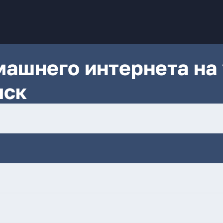
ашнего интернета на 
мск