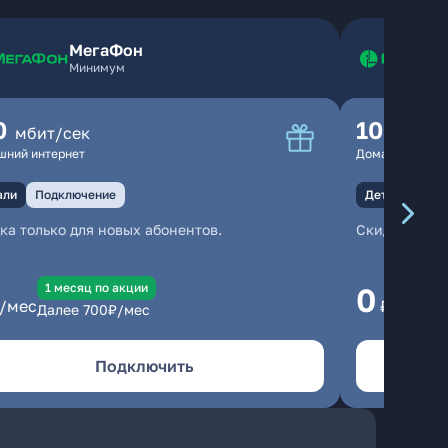
МегаФон
Минимум
0
100
мбит/сек
мбит
шний интернет
Домашний инте
али
Подключение
Детали
Под
ка только для новых абонентов.
Скидка тольк
1 месяц по акции
1
0
/мес
₽/мес
Далее
700
₽/мес
Да
Подключить