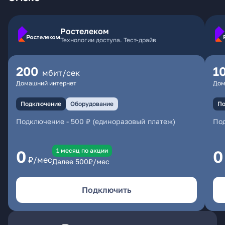
Ростелеком
Технологии доступа. Тест-драйв
200
1
мбит/сек
Домашний интернет
Дом
Подключение
Оборудование
По
Подключение
-
500 ₽ (единоразовый платеж)
По
1 месяц по акции
0
0
₽/мес
Далее
500
₽/мес
Подключить