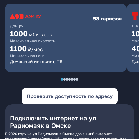
58 тарифов
Дом.ру
ТТК
1000
1
мбит/сек
Максимальная скорость
Мак
1100
4
₽/мес
Минимальная цена
Мин
Домашний интернет, ТВ
Дом
Проверить доступность по адресу
Подключить интернет на ул
Радиомаяк в Омске
В 2026 году на ул Радиомаяк в Омске домашний интернет
предлагают 2 провайдера. Общее количество доступных тарифов -