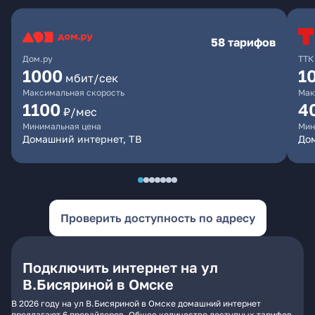
58 тарифов
Дом.ру
ТТК
1000
1
мбит/сек
Максимальная скорость
Мак
1100
4
₽/мес
Минимальная цена
Мин
Домашний интернет, ТВ
Дом
Проверить доступность по адресу
Подключить интернет на ул
В.Бисяриной в Омске
В 2026 году на ул В.Бисяриной в Омске домашний интернет
предлагают 6 провайдеров. Общее количество доступных тарифов -