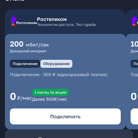
Ростелеком
Технологии доступа. Тест-драйв
200
1
мбит/сек
Домашний интернет
Дом
Подключение
Оборудование
По
Подключение
-
500 ₽ (единоразовый платеж)
По
1 месяц по акции
0
0
₽/мес
Далее
500
₽/мес
Подключить