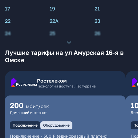
17
19
21
22
22А
23
24
25
26
Лучшие тарифы на ул Амурская 16-я в
Омске
Ростелеком
Технологии доступа. Тест-драйв
200
1
мбит/сек
Домашний интернет
Дом
Подключение
Оборудование
По
Подключение
-
500 ₽ (единоразовый платеж)
По