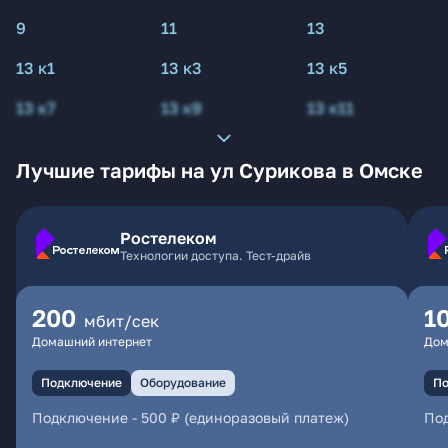
9
11
13
13 к1
13 к3
13 к5
13 к7
13 к9
13 к11
Лучшие тарифы на ул Сурикова в Омске
Ростелеком
Технологии доступа. Тест-драйв
200
1
мбит/сек
Домашний интернет
Дом
Подключение
Оборудование
По
Подключение
-
500 ₽ (единоразовый платеж)
По