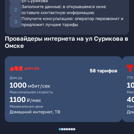
ул Сурикова
Заполните данные: в открывшемся окне
оставьте контактную информацию
Получите консультацию: оператор перезвонит и
предложит лучшие тарифы
Провайдеры интернета на ул Сурикова в
Омске
58 тарифов
Дом.ру
ТТК
1000
1
мбит/сек
Максимальная скорость
Мак
1100
4
₽/мес
Минимальная цена
Мин
Домашний интернет, ТВ
Дом