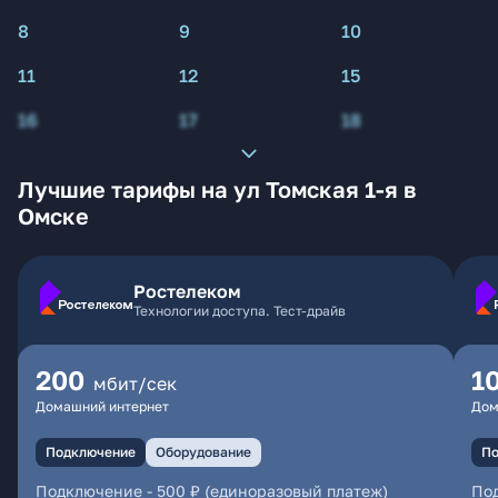
8
9
10
11
12
15
16
17
18
Лучшие тарифы на ул Томская 1-я в
Омске
Ростелеком
Технологии доступа. Тест-драйв
200
1
мбит/сек
Домашний интернет
Дом
Подключение
Оборудование
По
Подключение
-
500 ₽ (единоразовый платеж)
По