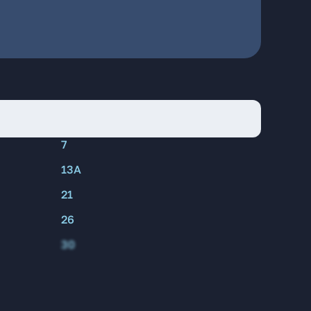
7
13А
21
26
30