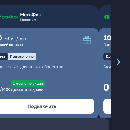
МегаФон
Минимум
0
100
мбит/сек
мбит
шний интернет
Домашний инте
али
Подключение
Детали
Под
ка только для новых абонентов.
Скидка тольк
1 месяц по акции
1
0
/мес
₽/мес
Далее
700
₽/мес
Да
Подключить