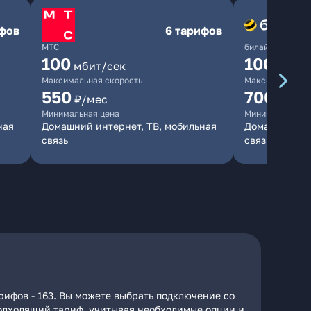
ифов
6 тарифов
МТС
билайн
100
1000
мбит/сек
мби
Максимальная скорость
Максимальная 
550
700
₽/мес
₽/мес
Минимальная цена
Минимальная ц
ная
Домашний интернет, ТВ, мобильная
Домашний инт
связь
связь
рифов - 163. Вы можете выбрать подключение со
 подходящий тариф, учитывая необходимые опции и