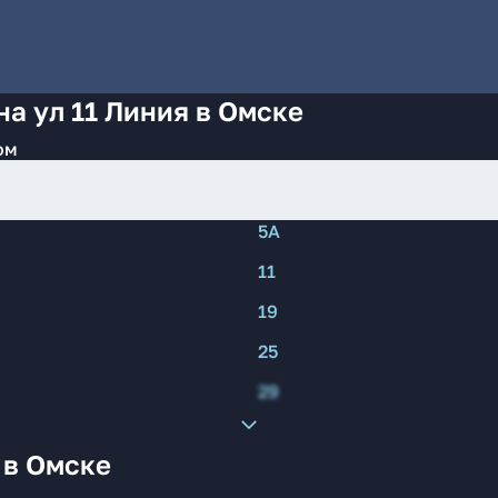
на ул 11 Линия в Омске
ом
5А
11
19
25
29
 в Омске