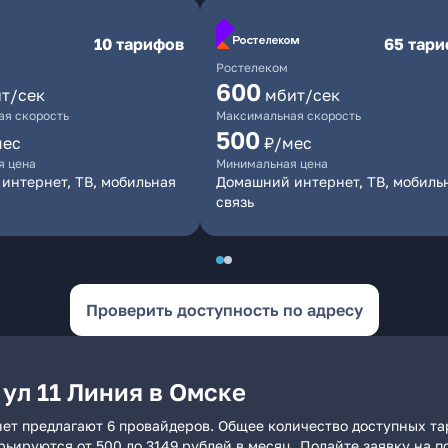
10 тарифов
65 тар
Ростелеком
600
т/сек
мбит/сек
я скорость
Максимальная скорость
500
мес
₽/мес
я цена
Минимальная цена
интернет, ТВ, мобильная
Домашний интернет, ТВ, мобиль
связь
Проверить доступность по адресу
ул 11 Линия в Омске
нет предлагают 6 провайдеров. Общее количество доступных та
арьируются от 500 до 3149 рублей в месяц. Подайте заявку на