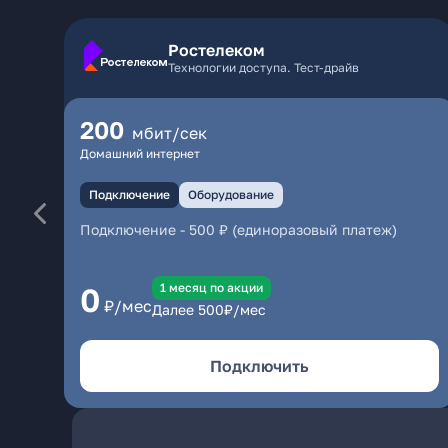
Ростелеком
Технологии доступа. Тест-драйв
200
мбит/сек
Домашний интернет
Подключение
Оборудование
Подключение
-
500 ₽ (единоразовый платеж)
1 месяц по акции
0
₽/мес
Далее
500
₽/мес
Подключить