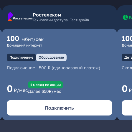
Ростелеком
Технологии доступа. Тест-драйв
100
10
мбит/сек
Домашний интернет
Дома
Подключение
Оборудование
Дет
Подключение
-
500 ₽ (единоразовый платеж)
Скид
1 месяц по акции
0
0
₽/мес
₽
Далее
650
₽/мес
Подключить