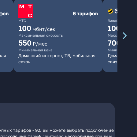
ифов
6 тарифов
МТС
билайн
100
1000
мбит/сек
мби
Максимальная скорость
Максимальная 
550
700
₽/мес
₽/мес
Минимальная цена
Минимальная ц
ная
Домашний интернет, ТВ, мобильная
Домашний инт
связь
связь
упных тарифов - 92. Вы можете выбрать подключение
на подходящий тариф, учитывая необходимые опции и