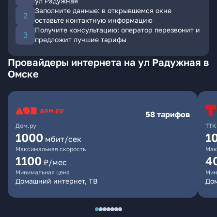
ул Радужная
Заполните данные: в открывшемся окне
оставьте контактную информацию
Получите консультацию: оператор перезвонит и
предложит лучшие тарифы
Провайдеры интернета на ул Радужная в
Омске
58 тарифов
Дом.ру
ТТК
1000
1
мбит/сек
Максимальная скорость
Мак
1100
4
₽/мес
Минимальная цена
Мин
Домашний интернет, ТВ
Дом