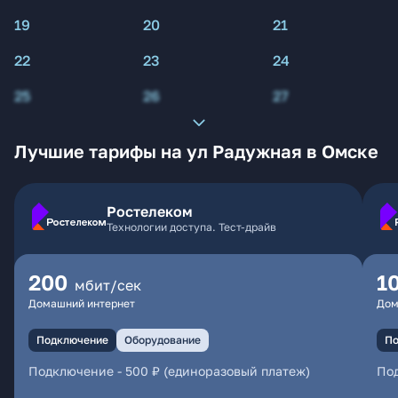
19
20
21
22
23
24
25
26
27
Лучшие тарифы на ул Радужная в Омске
Ростелеком
Технологии доступа. Тест-драйв
200
1
мбит/сек
Домашний интернет
Дом
Подключение
Оборудование
По
Подключение
-
500 ₽ (единоразовый платеж)
По