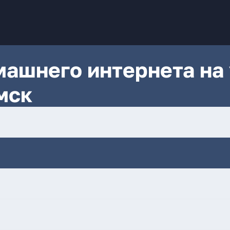
ашнего интернета на 
мск