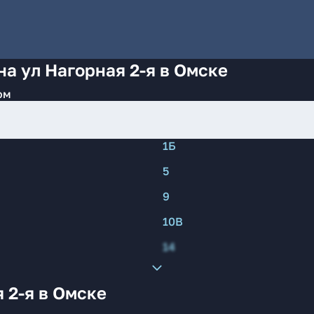
на ул Нагорная 2-я в Омске
ом
1Б
5
9
10В
14
 2-я в Омске