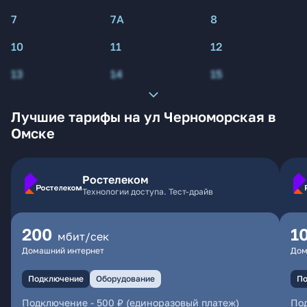
7
7А
8
10
11
12
13
14
15
Лучшие тарифы на ул Черноморская в
Омске
Ростелеком
Технологии доступа. Тест-драйв
200
1
мбит/сек
Домашний интернет
Дом
Подключение
Оборудование
По
Подключение
-
500 ₽ (единоразовый платеж)
По