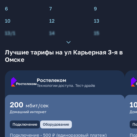
6
7
9
10
12
13
13/1
14
15
Лучшие тарифы на ул Карьерная 3-я в
Омске
Ростелеком
Технологии доступа. Тест-драйв
200
1
мбит/сек
Домашний интернет
Дом
Подключение
Оборудование
По
Подключение
-
500 ₽ (единоразовый платеж)
По