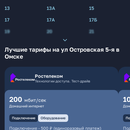
13
13А
15
17
17А
17Б
19
20
21
Лучшие тарифы на ул Островская 5-я в
Омске
Ростелеком
Технологии доступа. Тест-драйв
200
1
мбит/сек
Домашний интернет
Дом
Подключение
Оборудование
По
Подключение
-
500 ₽ (единоразовый платеж)
По