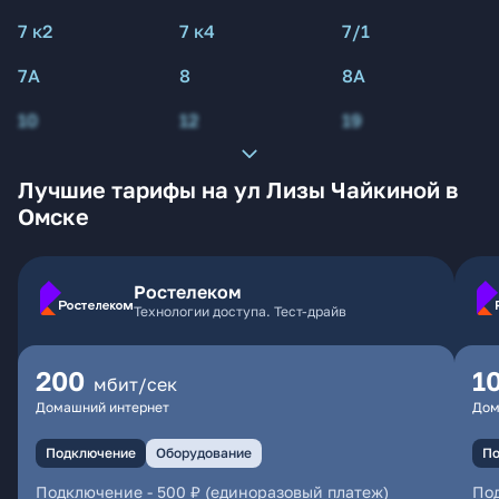
7 к2
7 к4
7/1
7А
8
8А
10
12
19
Лучшие тарифы на ул Лизы Чайкиной в
Омске
Ростелеком
Технологии доступа. Тест-драйв
200
1
мбит/сек
Домашний интернет
Дом
Подключение
Оборудование
По
Подключение
-
500 ₽ (единоразовый платеж)
По