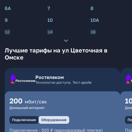
6А
7
8
9
10
10А
12
14
16
Лучшие тарифы на ул Цветочная в
Омске
Ростелеком
Технологии доступа. Тест-драйв
200
1
мбит/сек
Домашний интернет
Дом
Подключение
Оборудование
По
Подключение
-
500 ₽ (единоразовый платеж)
По