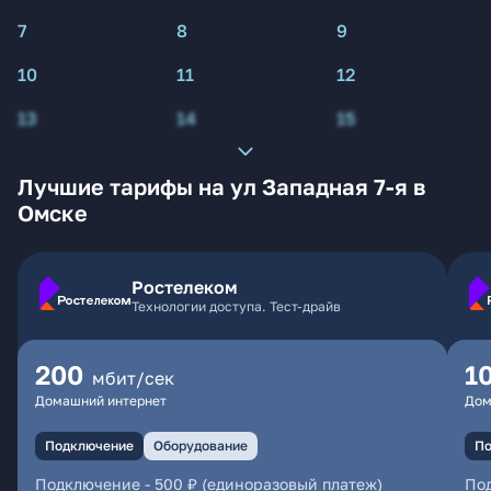
7
8
9
10
11
12
13
14
15
Лучшие тарифы на ул Западная 7-я в
Омске
Ростелеком
Технологии доступа. Тест-драйв
200
1
мбит/сек
Домашний интернет
Дом
Подключение
Оборудование
По
Подключение
-
500 ₽ (единоразовый платеж)
По