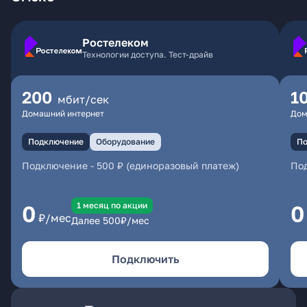
Ростелеком
Технологии доступа. Тест-драйв
200
1
мбит/сек
Домашний интернет
Дом
Подключение
Оборудование
По
Подключение
-
500 ₽ (единоразовый платеж)
По
1 месяц по акции
0
0
₽/мес
Далее
500
₽/мес
Подключить