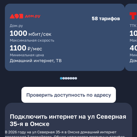
58 тарифов
Дом.ру
ТТК
1000
1
мбит/сек
Максимальная скорость
Мак
1100
4
₽/мес
Минимальная цена
Мин
Домашний интернет, ТВ
Дом
Проверить доступность по адресу
Подключить интернет на ул Северная
35-я в Омске
В 2026 году на ул Северная 35-я в Омске домашний интернет
предлагают 3 провайдера. Общее количество доступных тарифов -