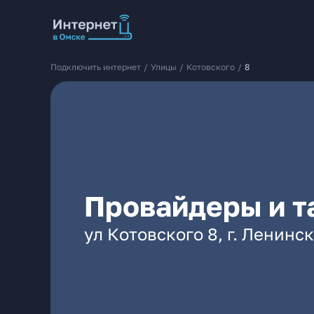
Подключить интернет
/
Улицы
/
Котовского
/
8
Провайдеры и т
ул Котовского 8, г. Ленинс