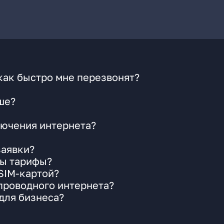
как быстро мне перезвонят?
ше?
ючения интернета?
заявки?
ны тарифы?
 SIM-картой?
 проводного интернета?
для бизнеса?