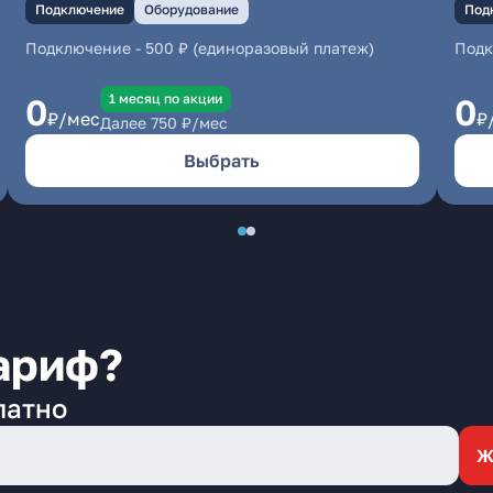
Подключение
Оборудование
Под
Подключение
-
500 ₽ (единоразовый платеж)
Под
1 месяц по акции
0
0
₽/мес
₽
Далее
750
₽/мес
Выбрать
ариф?
латно
Ж