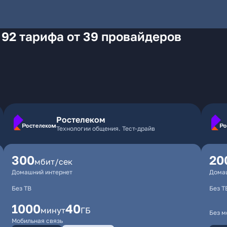
 92 тарифа от 39 провайдеров
Ростелеком
Технологии общения. Тест-драйв
300
20
мбит/сек
Домашний интернет
Дома
Без ТВ
Без Т
1000
40
минут
ГБ
Без м
Мобильная связь