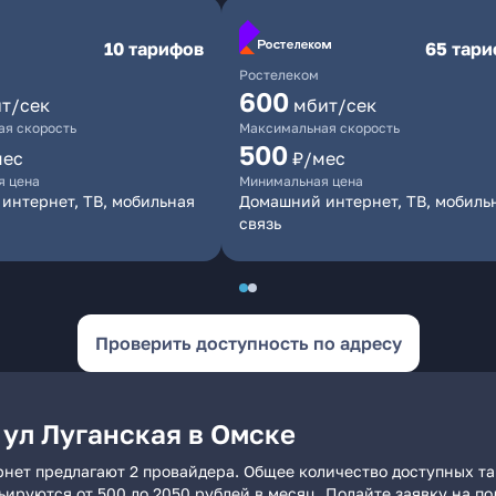
10 тарифов
65 тар
Ростелеком
600
т/сек
мбит/сек
я скорость
Максимальная скорость
500
мес
₽/мес
я цена
Минимальная цена
интернет, ТВ, мобильная
Домашний интернет, ТВ, мобиль
связь
Проверить доступность по адресу
 ул Луганская в Омске
рнет предлагают 2 провайдера. Общее количество доступных та
рьируются от 500 до 2050 рублей в месяц. Подайте заявку на 