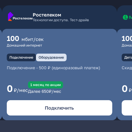
Ростелеком
Технологии доступа. Тест-драйв
100
10
мбит/сек
Домашний интернет
Дома
Подключение
Оборудование
Дет
Подключение
-
500 ₽ (единоразовый платеж)
Скид
1 месяц по акции
0
0
₽/мес
₽
Далее
650
₽/мес
Подключить