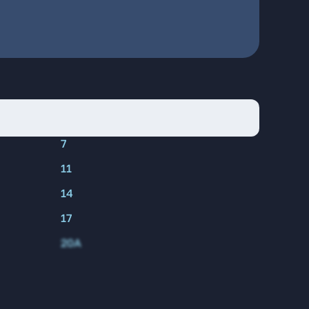
7
11
14
17
20А