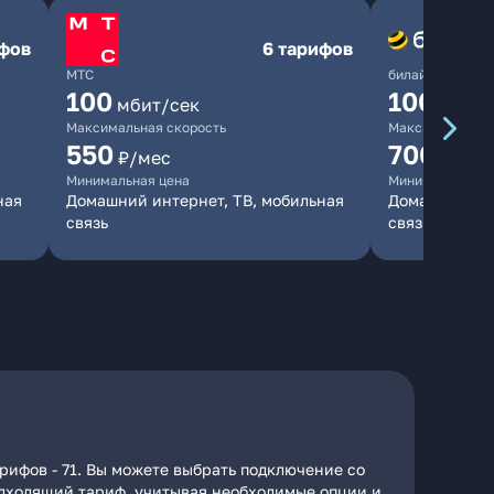
ифов
6 тарифов
МТС
билайн
100
1000
мбит/сек
мби
Максимальная скорость
Максимальная 
550
700
₽/мес
₽/мес
Минимальная цена
Минимальная ц
ная
Домашний интернет, ТВ, мобильная
Домашний инт
связь
связь
рифов - 71. Вы можете выбрать подключение со
подходящий тариф, учитывая необходимые опции и