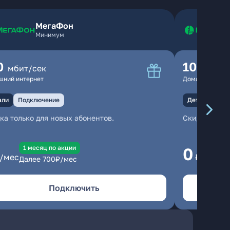
МегаФон
Минимум
0
100
мбит/сек
мбит
шний интернет
Домашний инте
али
Подключение
Детали
Под
ка только для новых абонентов.
Скидка тольк
1 месяц по акции
1
0
/мес
₽/мес
Далее
700
₽/мес
Да
Подключить