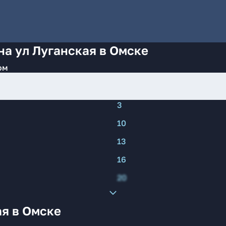
на ул Луганская в Омске
ом
3
10
13
16
20
ая в Омске