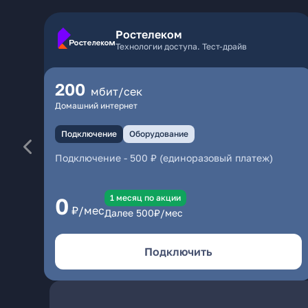
Ростелеком
Технологии доступа. Тест-драйв
200
мбит/сек
Домашний интернет
Подключение
Оборудование
Подключение
-
500 ₽ (единоразовый платеж)
1 месяц по акции
0
₽/мес
Далее
500
₽/мес
Подключить