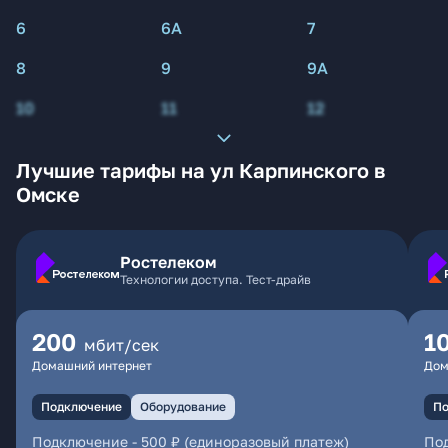
6
6А
7
8
9
9А
10
11
12
Лучшие тарифы на ул Карпинского в
Омске
Ростелеком
Технологии доступа. Тест-драйв
200
1
мбит/сек
Домашний интернет
Дом
Подключение
Оборудование
По
Подключение
-
500 ₽ (единоразовый платеж)
По