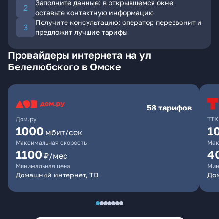
Заполните данные: в открывшемся окне
оставьте контактную информацию
Получите консультацию: оператор перезвонит и
предложит лучшие тарифы
Провайдеры интернета на ул
Белелюбского в Омске
58 тарифов
Дом.ру
ТТК
1000
1
мбит/сек
Максимальная скорость
Мак
1100
4
₽/мес
Минимальная цена
Мин
Домашний интернет, ТВ
Дом