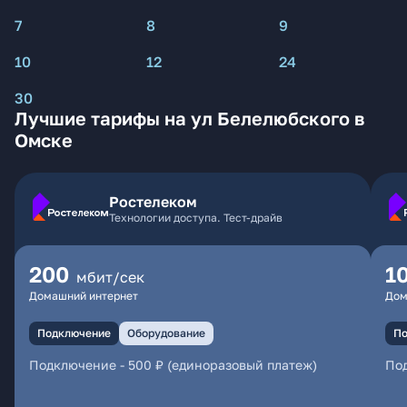
7
8
9
10
12
24
30
Лучшие тарифы на ул Белелюбского в
Омске
Ростелеком
Технологии доступа. Тест-драйв
200
1
мбит/сек
Домашний интернет
Дом
Подключение
Оборудование
По
Подключение
-
500 ₽ (единоразовый платеж)
По