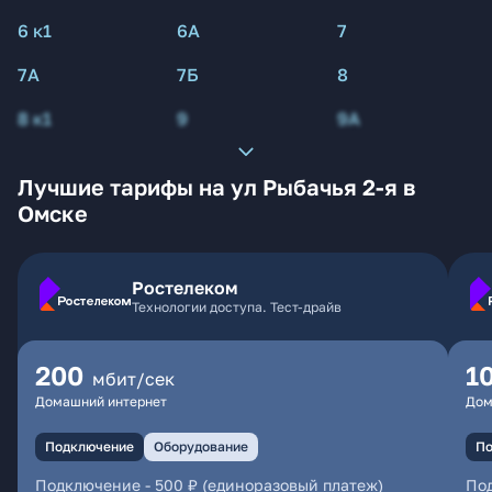
6 к1
6А
7
7А
7Б
8
8 к1
9
9А
Лучшие тарифы на ул Рыбачья 2-я в
Омске
Ростелеком
Технологии доступа. Тест-драйв
200
1
мбит/сек
Домашний интернет
Дом
Подключение
Оборудование
По
Подключение
-
500 ₽ (единоразовый платеж)
По