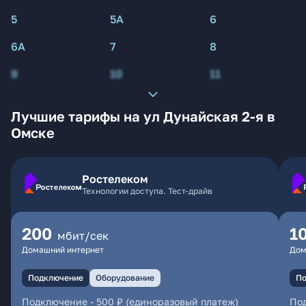
5
5А
6
6А
7
8
9
10
11
Лучшие тарифы на ул Дунайская 2-я в
Омске
Ростелеком
Технологии доступа. Тест-драйв
200
1
мбит/сек
Домашний интернет
Дом
Подключение
Оборудование
По
Подключение
-
500 ₽ (единоразовый платеж)
По