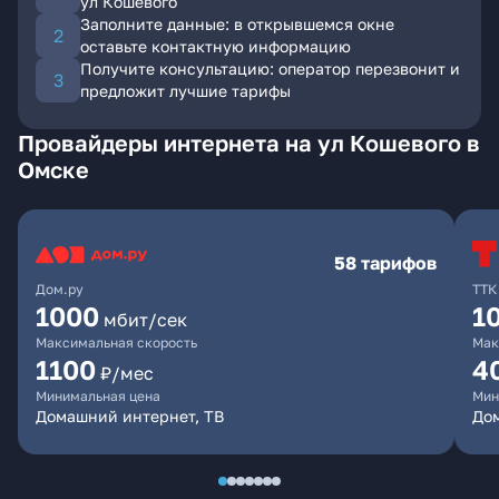
ул Кошевого
Заполните данные: в открывшемся окне
оставьте контактную информацию
Получите консультацию: оператор перезвонит и
предложит лучшие тарифы
Провайдеры интернета на ул Кошевого в
Омске
58 тарифов
Дом.ру
ТТК
1000
1
мбит/сек
Максимальная скорость
Мак
1100
4
₽/мес
Минимальная цена
Мин
Домашний интернет, ТВ
Дом