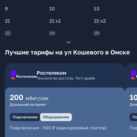
9
10
13
21
21 к1
21 к2
22
24
25
Лучшие тарифы на ул Кошевого в Омске
Ростелеком
Технологии доступа. Тест-драйв
200
1
мбит/сек
Домашний интернет
Дом
Подключение
Оборудование
По
Подключение
-
500 ₽ (единоразовый платеж)
По