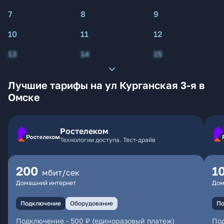
7
8
9
10
11
12
13
14
15
Лучшие тарифы на ул Курганская 3-я в
Омске
Ростелеком
Технологии доступа. Тест-драйв
200
1
мбит/сек
Домашний интернет
Дом
Подключение
Оборудование
По
Подключение
-
500 ₽ (единоразовый платеж)
По