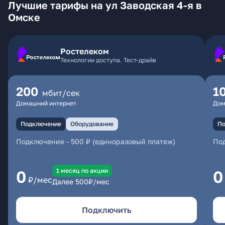
Лучшие тарифы на ул Заводская 4-я в
Омске
Ростелеком
Технологии доступа. Тест-драйв
200
1
мбит/сек
Домашний интернет
Дом
Подключение
Оборудование
По
Подключение
-
500 ₽ (единоразовый платеж)
По
1 месяц по акции
0
0
₽/мес
Далее
500
₽/мес
Подключить