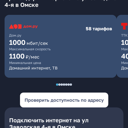
4-я в Омске
58 тарифов
Дом.ру
ТТК
1000
1
мбит/сек
Максимальная скорость
Мак
1100
4
₽/мес
Минимальная цена
Мин
Домашний интернет, ТВ
Дом
Проверить доступность по адресу
Подключить интернет на ул
Заводская 4-я в Омске