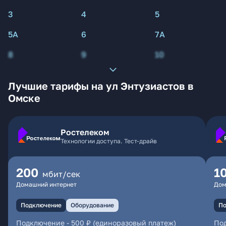
3
4
5
5А
6
7А
8
9
10
Лучшие тарифы на ул Энтузиастов в
Омске
Ростелеком
Технологии доступа. Тест-драйв
200
1
мбит/сек
Домашний интернет
Дом
Подключение
Оборудование
По
Подключение
-
500 ₽ (единоразовый платеж)
По