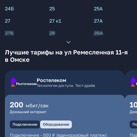
24Б
25
25А
27
27 к1
27А
27Б
29
29А
Лучшие тарифы на ул Ремесленная 11-я
в Омске
Ростелеком
Технологии доступа. Тест-драйв
200
1
мбит/сек
Домашний интернет
Дом
Подключение
Оборудование
По
Подключение
-
500 ₽ (единоразовый платеж)
По