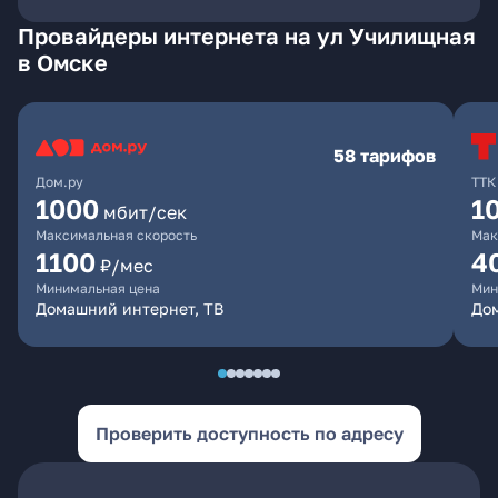
Провайдеры интернета на ул Училищная
в Омске
58 тарифов
Дом.ру
ТТК
1000
1
мбит/сек
Максимальная скорость
Мак
1100
4
₽/мес
Минимальная цена
Мин
Домашний интернет, ТВ
Дом
Проверить доступность по адресу