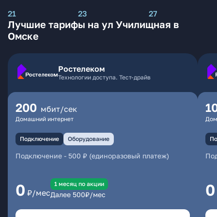
21
23
27
Лучшие тарифы на ул Училищная в
Омске
Ростелеком
Технологии доступа. Тест-драйв
200
1
мбит/сек
Домашний интернет
Дом
Подключение
Оборудование
По
Подключение
-
500 ₽ (единоразовый платеж)
По
1 месяц по акции
0
0
₽/мес
Далее
500
₽/мес