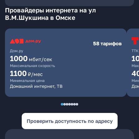
Провайдеры интернета на ул
В.М.Шукшина в Омске
58 тарифов
Дом.ру
ТТК
1000
1
мбит/сек
Максимальная скорость
Мак
1100
4
₽/мес
Минимальная цена
Мин
Домашний интернет, ТВ
Дом
Проверить доступность по адресу