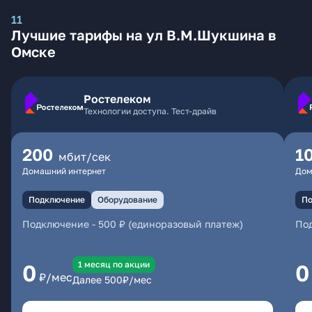
11
Лучшие тарифы на ул В.М.Шукшина в
Омске
Ростелеком
Технологии доступа. Тест-драйв
200
1
мбит/сек
Домашний интернет
Дом
Подключение
Оборудование
По
Подключение
-
500 ₽ (единоразовый платеж)
По
1 месяц по акции
0
0
₽/мес
Далее
500
₽/мес