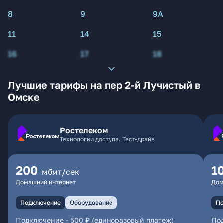
8
9
9А
11
14
15
16
17
18
Лучшие тарифы на пер 2-й Лучистый в
Омске
Ростелеком
Технологии доступа. Тест-драйв
200
1
мбит/сек
Домашний интернет
Дом
Подключение
Оборудование
По
Подключение
-
500 ₽ (единоразовый платеж)
По