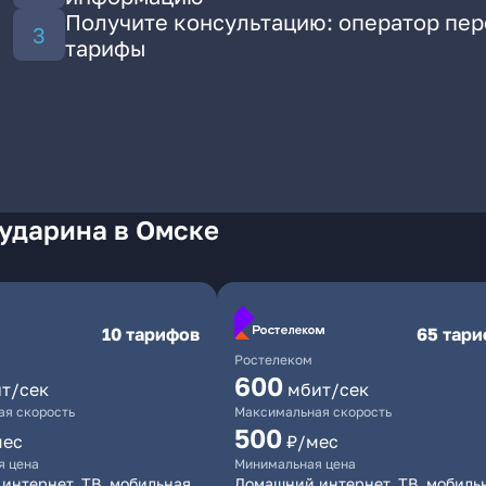
Получите консультацию: оператор пе
тарифы
Бударина в Омске
10 тарифов
65 тар
Ростелеком
600
т/сек
мбит/сек
я скорость
Максимальная скорость
500
мес
₽/мес
я цена
Минимальная цена
интернет, ТВ, мобильная
Домашний интернет, ТВ, мобиль