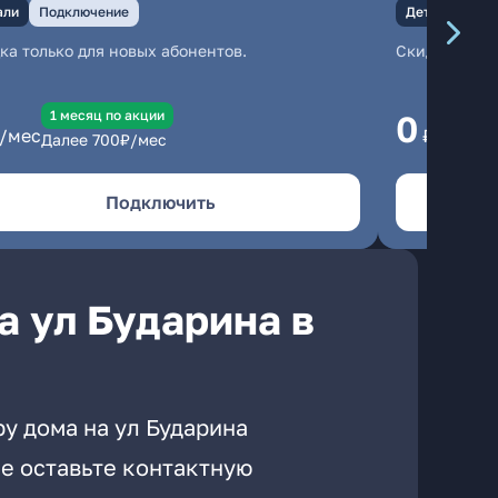
али
Подключение
Детали
Под
ка только для новых абонентов.
Скидка тольк
1 месяц по акции
1
0
/мес
₽/мес
Далее
700
₽/мес
Да
Подключить
а ул Бударина в
у дома на ул Бударина
е оставьте контактную