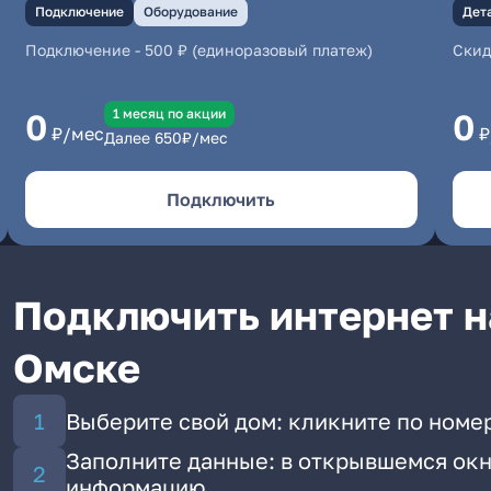
Подключение
Оборудование
Дет
Подключение
-
500 ₽ (единоразовый платеж)
Скид
1 месяц по акции
0
0
₽/мес
₽
Далее
650
₽/мес
Подключить
Подключить интернет н
Омске
Выберите свой дом: кликните по номер
Заполните данные: в открывшемся окн
информацию