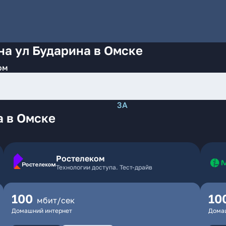
на ул Бударина в Омске
ом
3А
а в Омске
Ростелеком
Технологии доступа. Тест-драйв
100
10
мбит/сек
Домашний интернет
Дома