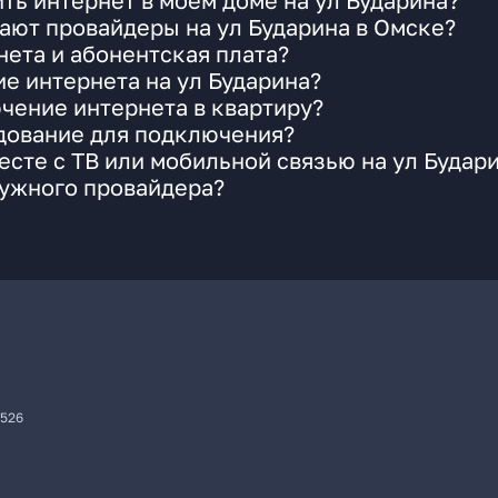
ть интернет в моем доме на ул Бударина?
ают провайдеры на ул Бударина в Омске?
ета и абонентская плата?
ие интернета на ул Бударина?
чение интернета в квартиру?
удование для подключения?
сте с ТВ или мобильной связью на ул Будар
нужного провайдера?
7526