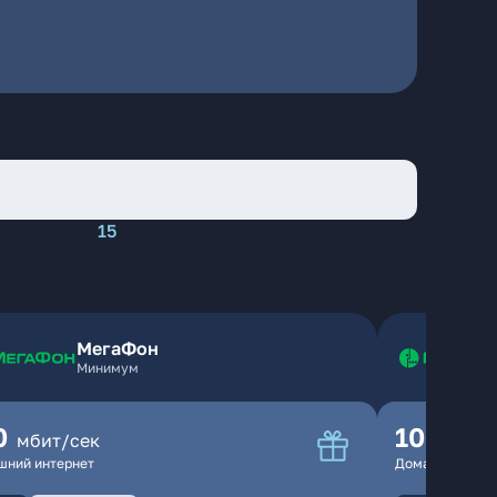
15
МегаФон
Минимум
0
100
мбит/сек
мбит
шний интернет
Домашний инте