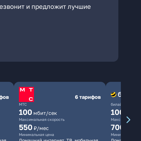
резвонит и предложит лучшие
ифов
6 тарифов
МТС
билайн
100
1000
мбит/сек
мби
Максимальная скорость
Максимальная 
550
700
₽/мес
₽/мес
Минимальная цена
Минимальная ц
ная
Домашний интернет, ТВ, мобильная
Домашний инт