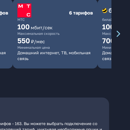
ифов
6 тарифов
МТС
билайн
100
1000
мбит/сек
мби
Максимальная скорость
Максимальная 
550
700
₽/мес
₽/мес
Минимальная цена
Минимальная ц
ная
Домашний интернет, ТВ, мобильная
Домашний инт
связь
связь
ифов - 163. Вы можете выбрать подключение со
 подходящий тариф, учитывая необходимые опции и