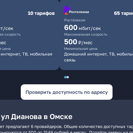
10 тарифов
65 тар
Ростелеком
600
т/сек
мбит/сек
я скорость
Максимальная скорость
500
мес
₽/мес
я цена
Минимальная цена
интернет, ТВ, мобильная
Домашний интернет, ТВ, мобиль
связь
Проверить доступность по адресу
 ул Дианова в Омске
ет предлагают 6 провайдеров. Общее количество доступных тар
арьируются от 500 до 3149 рублей в месяц. Подайте заявку на