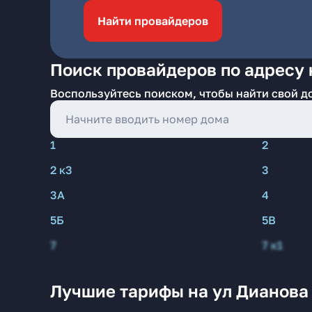
Найти провайдеров
Поиск провайдеров по адресу 
Воспользуйтесь поиском, чтобы найти свой д
1
2
2 к3
3
3А
4
5Б
5В
7
7 к1
Лучшие тарифы на ул Дианова