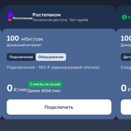
Ростелеком
Технологии доступа. Тест-драйв
100
10
мбит/сек
Домашний интернет
Дома
Подключение
Оборудование
Дет
Подключение
-
500 ₽ (единоразовый платеж)
Скид
1 месяц по акции
0
0
₽/мес
₽
Далее
650
₽/мес
Подключить