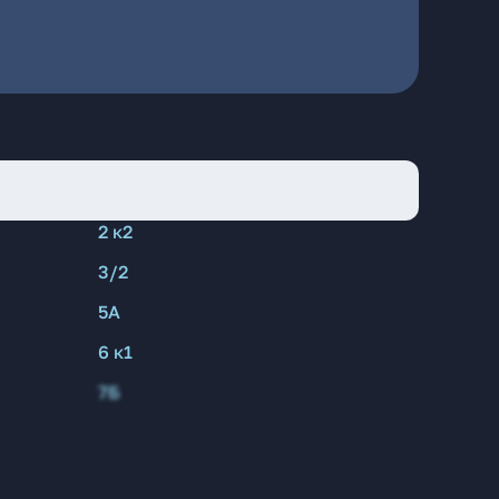
2 к2
3/2
5А
6 к1
7Б