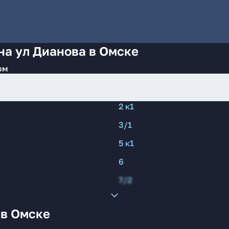
на ул Дианова в Омске
ом
2 к1
3/1
5 к1
6
7/2
 в Омске