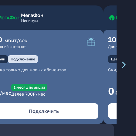
МегаФон
Минимум
0
100
мбит/сек
мбит
шний интернет
Домашний инте
али
Подключение
Детали
Под
ка только для новых абонентов.
Скидка тольк
1 месяц по акции
1
0
/мес
₽/мес
Далее
700
₽/мес
Да
Подключить