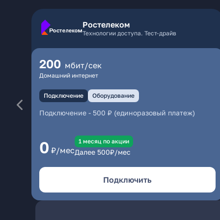
Ростелеком
Технологии доступа. Тест-драйв
200
мбит/сек
Домашний интернет
Подключение
Оборудование
Подключение
-
500 ₽ (единоразовый платеж)
1 месяц по акции
0
₽/мес
Далее
500
₽/мес
Подключить