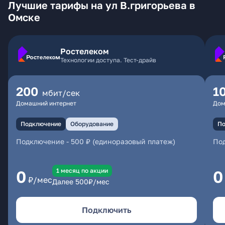
Лучшие тарифы на ул В.григорьева в
Омске
Ростелеком
Технологии доступа. Тест-драйв
200
1
мбит/сек
Домашний интернет
Дом
Подключение
Оборудование
По
Подключение
-
500 ₽ (единоразовый платеж)
По
1 месяц по акции
0
0
₽/мес
Далее
500
₽/мес
Подключить