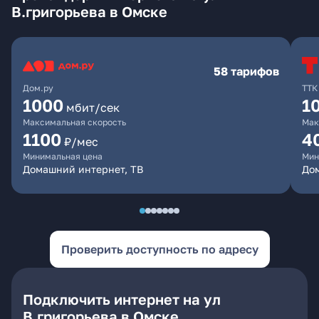
В.григорьева в Омске
58 тарифов
Дом.ру
ТТК
1000
1
мбит/сек
Максимальная скорость
Мак
1100
4
₽/мес
Минимальная цена
Мин
Домашний интернет, ТВ
Дом
Проверить доступность по адресу
Подключить интернет на ул
В.григорьева в Омске