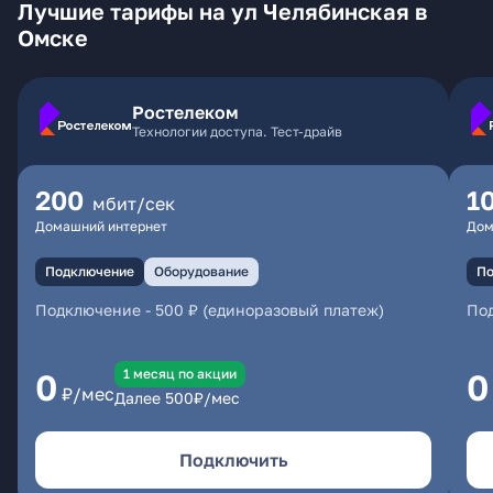
Лучшие тарифы на ул Челябинская в
Омске
Ростелеком
Технологии доступа. Тест-драйв
200
1
мбит/сек
Домашний интернет
Дом
Подключение
Оборудование
По
Подключение
-
500 ₽ (единоразовый платеж)
По
1 месяц по акции
0
0
₽/мес
Далее
500
₽/мес
Подключить