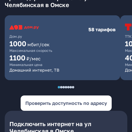
Челябинская в Омске
58 тарифов
Дом.ру
ТТК
1000
1
мбит/сек
Максимальная скорость
Мак
1100
4
₽/мес
Минимальная цена
Мин
Домашний интернет, ТВ
Дом
Проверить доступность по адресу
Подключить интернет на ул
Челябинская в Омске