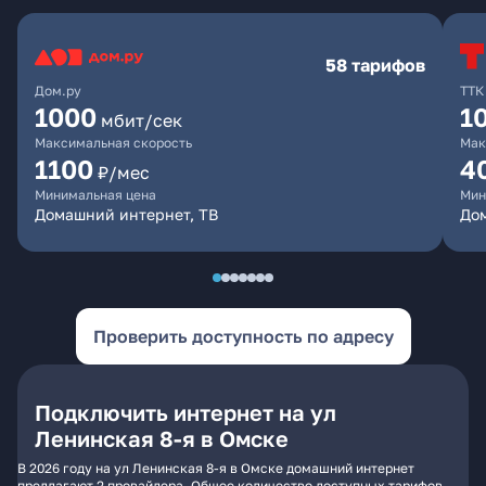
58 тарифов
Дом.ру
ТТК
1000
1
мбит/сек
Максимальная скорость
Мак
1100
4
₽/мес
Минимальная цена
Мин
Домашний интернет, ТВ
Дом
Проверить доступность по адресу
Подключить интернет на ул
Ленинская 8-я в Омске
В 2026 году на ул Ленинская 8-я в Омске домашний интернет
предлагают 2 провайдера. Общее количество доступных тарифов -