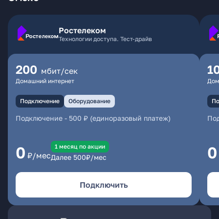
Ростелеком
Технологии доступа. Тест-драйв
200
1
мбит/сек
Домашний интернет
Дом
Подключение
Оборудование
По
Подключение
-
500 ₽ (единоразовый платеж)
По
1 месяц по акции
0
0
₽/мес
Далее
500
₽/мес
Подключить