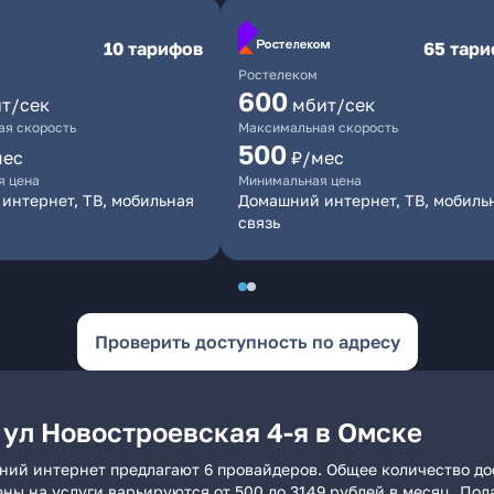
10 тарифов
65 тар
Ростелеком
600
т/сек
мбит/сек
я скорость
Максимальная скорость
500
мес
₽/мес
я цена
Минимальная цена
интернет, ТВ, мобильная
Домашний интернет, ТВ, мобиль
связь
Проверить доступность по адресу
ул Новостроевская 4-я в Омске
шний интернет предлагают 6 провайдеров. Общее количество до
ены на услуги варьируются от 500 до 3149 рублей в месяц. По