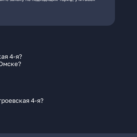
ая 4-я?
 Омске?
троевская 4-я?