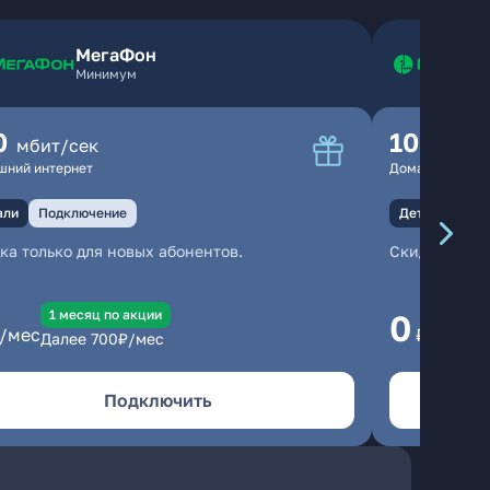
МегаФон
Минимум
0
100
мбит/сек
мбит
шний интернет
Домашний инте
али
Подключение
Детали
Под
ка только для новых абонентов.
Скидка тольк
1 месяц по акции
1
0
/мес
₽/мес
Далее
700
₽/мес
Да
Подключить