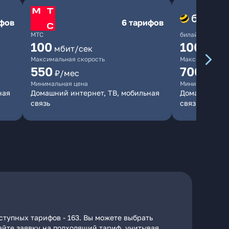
ифов
6 тарифов
МТС
билайн
100
1000
мбит/сек
мби
Максимальная скорость
Максимальная 
550
700
₽/мес
₽/мес
Минимальная цена
Минимальная ц
ная
Домашний интернет, ТВ, мобильная
Домашний инт
связь
связь
ступных тарифов - 163. Вы можете выбрать
дайте заявку на подходящий тариф, учитывая