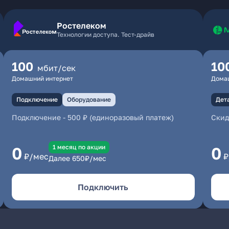
Ростелеком
Технологии доступа. Тест-драйв
100
10
мбит/сек
Домашний интернет
Дома
Подключение
Оборудование
Дет
Подключение
-
500 ₽ (единоразовый платеж)
Скид
1 месяц по акции
0
0
₽/мес
₽
Далее
650
₽/мес
Подключить