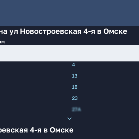
на ул Новостроевская 4-я в Омске
ом
4
13
18
23
27А
евская 4-я в Омске