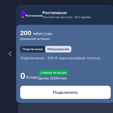
Ростелеком
Технологии доступа. Тест-драйв
200
мбит/сек
Домашний интернет
Подключение
Оборудование
Подключение
-
500 ₽ (единоразовый платеж)
1 месяц по акции
0
₽/мес
Далее
500
₽/мес
Подключить