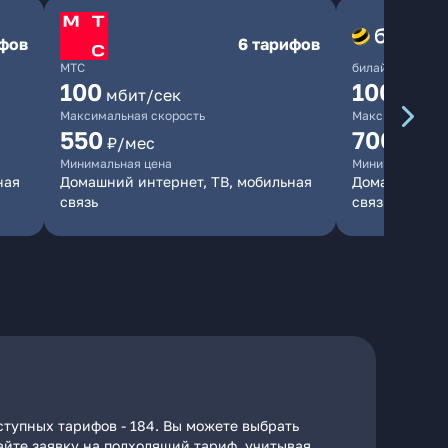
ифов
6 тарифов
МТС
билайн
100
1000
мбит/сек
мби
Максимальная скорость
Максимальная 
550
700
₽/мес
₽/мес
Минимальная цена
Минимальная ц
ная
Домашний интернет, ТВ, мобильная
Домашний инт
связь
связь
ступных тарифов - 184. Вы можете выбрать
дайте заявку на подходящий тариф, учитывая