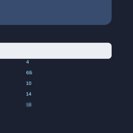
4
6Б
10
14
18