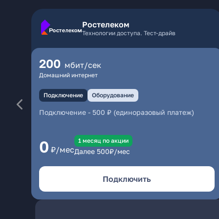
Ростелеком
Технологии доступа. Тест-драйв
200
мбит/сек
Домашний интернет
Подключение
Оборудование
Подключение
-
500 ₽ (единоразовый платеж)
1 месяц по акции
0
₽/мес
Далее
500
₽/мес
Подключить