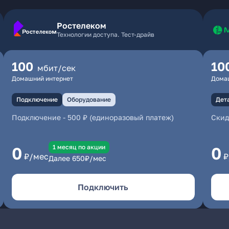
Ростелеком
Технологии доступа. Тест-драйв
100
10
мбит/сек
Домашний интернет
Дома
Подключение
Оборудование
Дет
Подключение
-
500 ₽ (единоразовый платеж)
Скид
1 месяц по акции
0
0
₽/мес
₽
Далее
650
₽/мес
Подключить