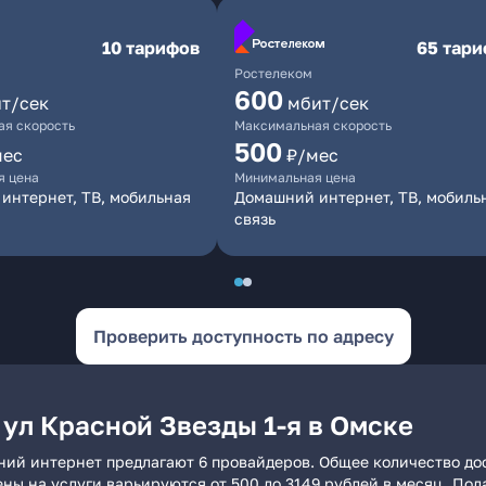
10 тарифов
65 тар
Ростелеком
600
т/сек
мбит/сек
я скорость
Максимальная скорость
500
мес
₽/мес
я цена
Минимальная цена
интернет, ТВ, мобильная
Домашний интернет, ТВ, мобиль
связь
Проверить доступность по адресу
ул Красной Звезды 1-я в Омске
шний интернет предлагают 6 провайдеров. Общее количество до
ены на услуги варьируются от 500 до 3149 рублей в месяц. По