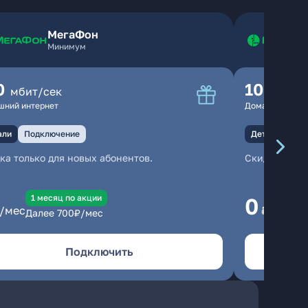
МегаФон
Минимум
0
100
мбит/сек
мбит
шний интернет
Домашний инте
али
Подключение
Детали
Под
ка только для новых абонентов.
Скидка тольк
1 месяц по акции
1
0
/мес
₽/мес
Далее
700
₽/мес
Да
Подключить