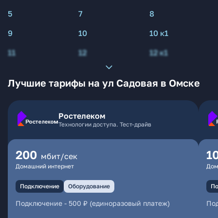
5
7
8
9
10
10 к1
11
12
12 к1
Лучшие тарифы на ул Садовая в Омске
Ростелеком
Технологии доступа. Тест-драйв
200
1
мбит/сек
Домашний интернет
Дом
Подключение
Оборудование
По
Подключение
-
500 ₽ (единоразовый платеж)
По