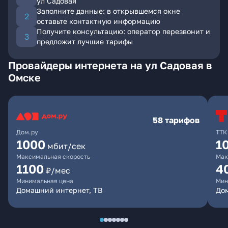
ул Садовая
Заполните данные: в открывшемся окне
оставьте контактную информацию
Получите консультацию: оператор перезвонит и
предложит лучшие тарифы
Провайдеры интернета на ул Садовая в
Омске
58 тарифов
Дом.ру
ТТК
1000
1
мбит/сек
Максимальная скорость
Мак
1100
4
₽/мес
Минимальная цена
Мин
Домашний интернет, ТВ
Дом