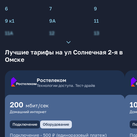
6
7
9
9 к1
9А
11
11А
12
13
Лучшие тарифы на ул Солнечная 2-я в
Омске
Ростелеком
Технологии доступа. Тест-драйв
200
1
мбит/сек
Домашний интернет
Дом
Подключение
Оборудование
По
Подключение
-
500 ₽ (единоразовый платеж)
По