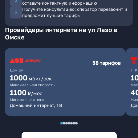
оставьте контактную информацию
Получите консультацию: оператор перезвонит и
предложит лучшие тарифы
Провайдеры интернета на ул Лазо в
Омске
58 тарифов
Дом.ру
ТТК
1000
1
мбит/сек
Максимальная скорость
Мак
1100
4
₽/мес
Минимальная цена
Мин
Домашний интернет, ТВ
Дом