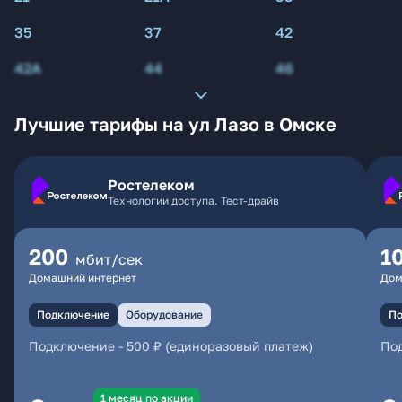
35
37
42
42А
44
46
Лучшие тарифы на ул Лазо в Омске
Ростелеком
Технологии доступа. Тест-драйв
200
1
мбит/сек
Домашний интернет
Дом
Подключение
Оборудование
По
Подключение
-
500 ₽ (единоразовый платеж)
По
1 месяц по акции