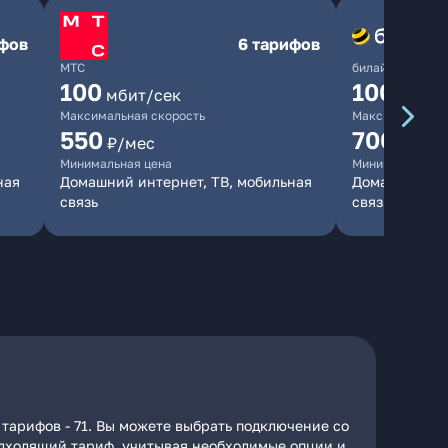
ифов
6 тарифов
МТС
билайн
100
1000
мбит/сек
мби
Максимальная скорость
Максимальная 
550
700
₽/мес
₽/мес
Минимальная цена
Минимальная ц
ная
Домашний интернет, ТВ, мобильная
Домашний инт
связь
связь
 тарифов - 71. Вы можете выбрать подключение со
подходящий тариф, учитывая необходимые опции и