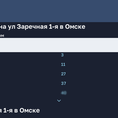
а ул Заречная 1-я в Омске
ом
3
11
27
37
40
 1-я в Омске