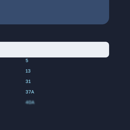
5
13
31
37А
40А