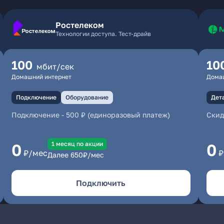
Ростелеком
Технологии доступа. Тест-драйв
100
10
мбит/сек
Домашний интернет
Дома
Подключение
Оборудование
Дет
Подключение
-
500 ₽ (единоразовый платеж)
Скид
1 месяц по акции
0
0
₽/мес
₽
Далее
650
₽/мес
Подключить