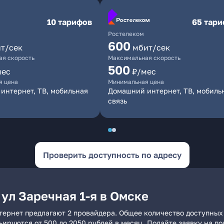
10 тарифов
65 тар
Ростелеком
600
т/сек
мбит/сек
я скорость
Максимальная скорость
500
мес
₽/мес
я цена
Минимальная цена
интернет, ТВ, мобильная
Домашний интернет, ТВ, мобиль
связь
Проверить доступность по адресу
ул Заречная 1-я в Омске
нтернет предлагают 2 провайдера. Общее количество доступных
рьируются от 500 до 2050 рублей в месяц. Подайте заявку на 