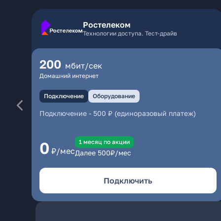
Ростелеком
Технологии доступа. Тест-драйв
200
мбит/сек
Домашний интернет
Подключение
Оборудование
Подключение
-
500 ₽ (единоразовый платеж)
1 месяц по акции
0
₽/мес
Далее
500
₽/мес
Подключить