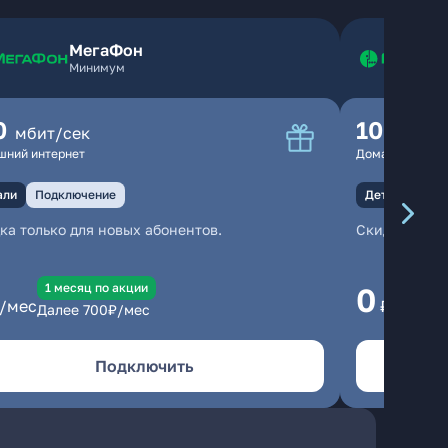
МегаФон
Минимум
0
100
мбит/сек
мбит
шний интернет
Домашний инте
али
Подключение
Детали
Под
ка только для новых абонентов.
Скидка тольк
1 месяц по акции
1
0
/мес
₽/мес
Далее
700
₽/мес
Да
Подключить