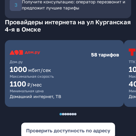
Получите консультацию: оператор перезвонит и
предложит лучшие тарифы
Провайдеры интернета на ул Курганская
4-я в Омске
58 тарифов
Дом.ру
ТТК
1000
1
мбит/сек
Максимальная скорость
Мак
1100
4
₽/мес
Минимальная цена
Мин
Домашний интернет, ТВ
Дом
Проверить доступность по адресу