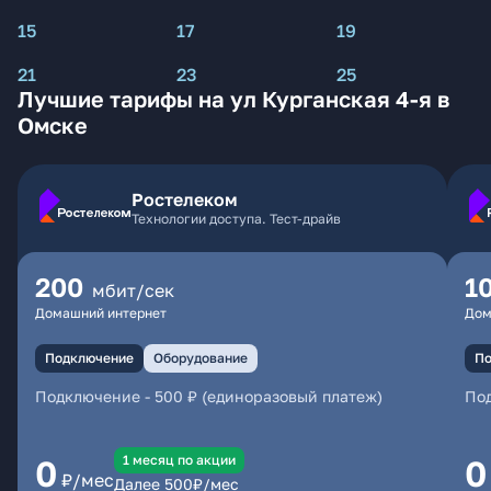
15
17
19
21
23
25
Лучшие тарифы на ул Курганская 4-я в
Омске
Ростелеком
Технологии доступа. Тест-драйв
200
1
мбит/сек
Домашний интернет
Дом
Подключение
Оборудование
По
Подключение
-
500 ₽ (единоразовый платеж)
По
1 месяц по акции
0
0
₽/мес
Далее
500
₽/мес