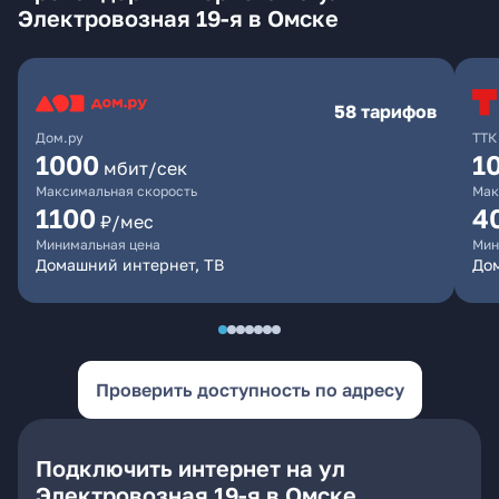
Электровозная 19-я в Омске
58 тарифов
Дом.ру
ТТК
1000
1
мбит/сек
Максимальная скорость
Мак
1100
4
₽/мес
Минимальная цена
Мин
Домашний интернет, ТВ
Дом
Проверить доступность по адресу
Подключить интернет на ул
Электровозная 19-я в Омске