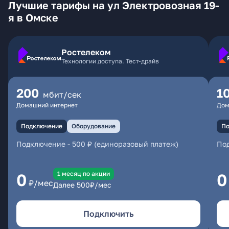
Лучшие тарифы на ул Электровозная 19-
я в Омске
Ростелеком
Технологии доступа. Тест-драйв
200
1
мбит/сек
Домашний интернет
Дом
Подключение
Оборудование
По
Подключение
-
500 ₽ (единоразовый платеж)
По
1 месяц по акции
0
0
₽/мес
Далее
500
₽/мес
Подключить