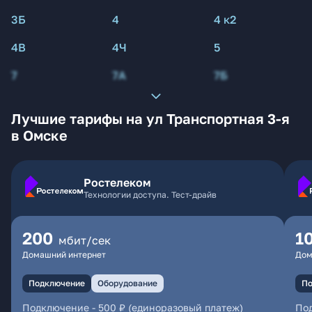
3Б
4
4 к2
4В
4Ч
5
7
7А
7Б
Лучшие тарифы на ул Транспортная 3-я
в Омске
Ростелеком
Технологии доступа. Тест-драйв
200
1
мбит/сек
Домашний интернет
Дом
Подключение
Оборудование
По
Подключение
-
500 ₽ (единоразовый платеж)
По