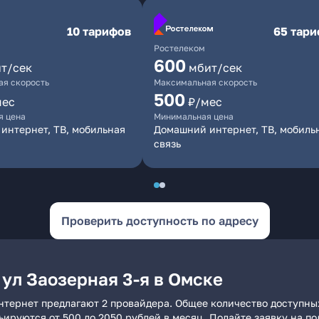
10 тарифов
65 тар
Ростелеком
600
т/сек
мбит/сек
я скорость
Максимальная скорость
500
мес
₽/мес
я цена
Минимальная цена
интернет, ТВ, мобильная
Домашний интернет, ТВ, мобиль
связь
Проверить доступность по адресу
ул Заозерная 3-я в Омске
интернет предлагают 2 провайдера. Общее количество доступны
рьируются от 500 до 2050 рублей в месяц. Подайте заявку на 