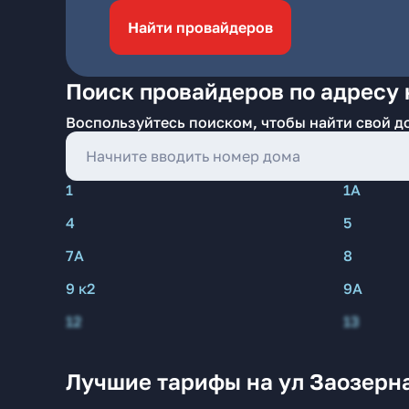
Найти провайдеров
Поиск провайдеров по адресу 
Воспользуйтесь поиском, чтобы найти свой д
1
1А
4
5
7А
8
9 к2
9А
12
13
Лучшие тарифы на ул Заозерна