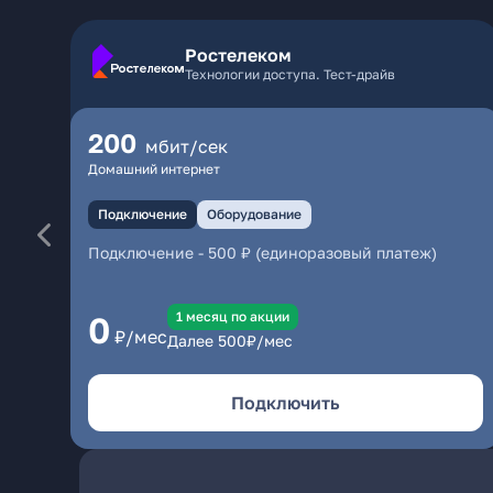
Ростелеком
Технологии доступа. Тест-драйв
200
мбит/сек
Домашний интернет
Подключение
Оборудование
Подключение
-
500 ₽ (единоразовый платеж)
1 месяц по акции
0
₽/мес
Далее
500
₽/мес
Подключить