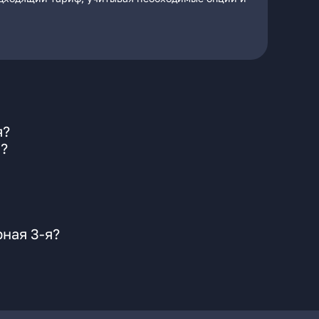
я?
е?
ная 3-я?