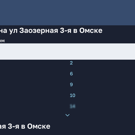
на ул Заозерная 3-я в Омске
ом
2
6
9
10
14
я 3-я в Омске