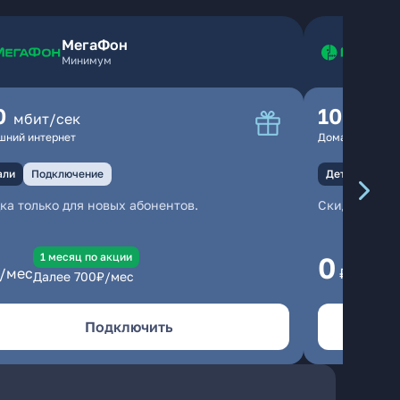
МегаФон
Минимум
0
100
мбит/сек
мбит
шний интернет
Домашний инте
али
Подключение
Детали
Под
ка только для новых абонентов.
Скидка тольк
1 месяц по акции
1
0
/мес
₽/мес
Далее
700
₽/мес
Да
Подключить