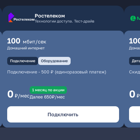
Ростелеком
Технологии доступа. Тест-драйв
100
10
мбит/сек
Домашний интернет
Дома
Подключение
Оборудование
Дет
Подключение
-
500 ₽ (единоразовый платеж)
Скид
1 месяц по акции
0
0
₽/мес
₽
Далее
650
₽/мес
Подключить