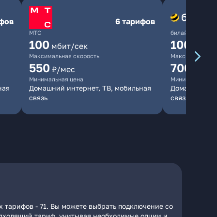
ифов
6 тарифов
МТС
билайн
100
1000
мбит/сек
мби
Максимальная скорость
Максимальная 
550
700
₽/мес
₽/мес
Минимальная цена
Минимальная ц
ная
Домашний интернет, ТВ, мобильная
Домашний инт
связь
связь
х тарифов - 71. Вы можете выбрать подключение со
подходящий тариф, учитывая необходимые опции и