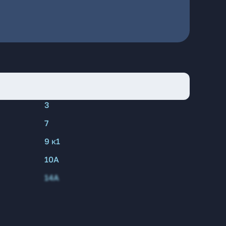
3
7
9 к1
10А
14А