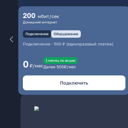
200
мбит/сек
Домашний интернет
Подключение
Оборудование
Подключение
-
500 ₽ (единоразовый платеж)
1 месяц по акции
0
₽/мес
Далее
500
₽/мес
Подключить