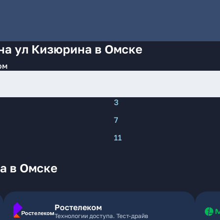
на ул Кизюрина в Омске
ом
3
7
11
а в Омске
Ростелеком
Технологии доступа. Тест-драйв