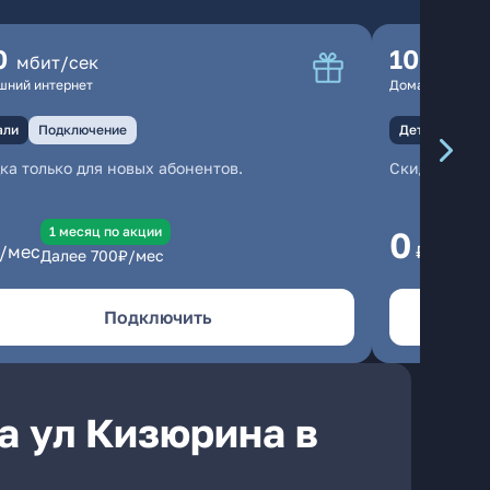
0
100
мбит/сек
мбит
шний интернет
Домашний инте
али
Подключение
Детали
Под
ка только для новых абонентов.
Скидка тольк
1 месяц по акции
1
0
/мес
₽/мес
Далее
700
₽/мес
Да
Подключить
а ул Кизюрина в