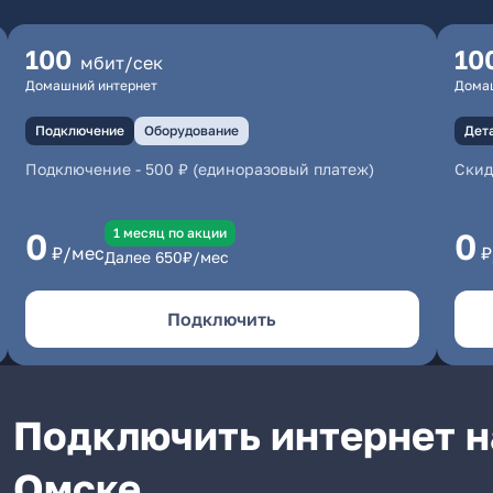
100
10
мбит/сек
Домашний интернет
Дома
Подключение
Оборудование
Дет
Подключение
-
500 ₽ (единоразовый платеж)
Скид
1 месяц по акции
0
0
₽/мес
₽
Далее
650
₽/мес
Подключить
Подключить интернет н
Омске