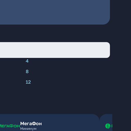
4
8
12
МегаФон
Минимум