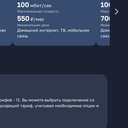
100
1000
мбит/сек
мби
Максимальная скорость
Максимальная 
550
700
₽/мес
₽/мес
Минимальная цена
Минимальная ц
ная
Домашний интернет, ТВ, мобильная
Домашний инт
связь
связь
рифов - 71. Вы можете выбрать подключение со
подходящий тариф, учитывая необходимые опции и