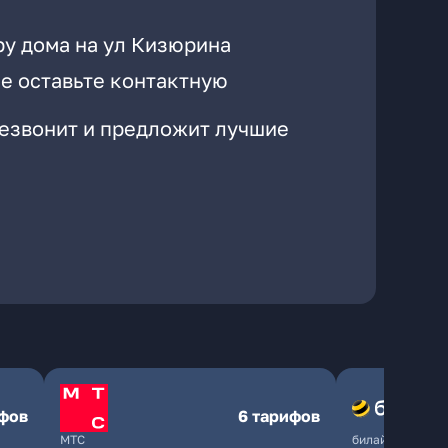
ру дома на ул Кизюрина
е оставьте контактную
резвонит и предложит лучшие
ифов
6 тарифов
МТС
билайн